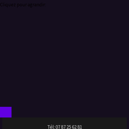
Cliquez pour agrandir:
Tél: 07 87 25 62 81