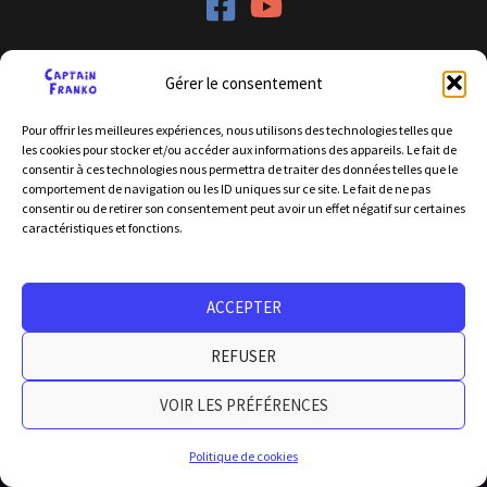
Gérer le consentement
Licence d’entrepreneur de spectacle : PLATESV-D-2024-
Pour offrir les meilleures expériences, nous utilisons des technologies telles que
007217
les cookies pour stocker et/ou accéder aux informations des appareils. Le fait de
consentir à ces technologies nous permettra de traiter des données telles que le
No. de SIRET: 887 605 954 00015
comportement de navigation ou les ID uniques sur ce site. Le fait de ne pas
consentir ou de retirer son consentement peut avoir un effet négatif sur certaines
caractéristiques et fonctions.
Copyright © 1989 - 2026 par Captain Franko
Données Personnelles
ACCEPTER
REFUSER
VOIR LES PRÉFÉRENCES
Politique de cookies