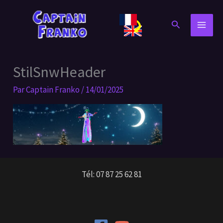
Aller
au
Rechercher
contenu
StilSnwHeader
Par
Captain Franko
/
14/01/2025
Tél: 07 87 25 62 81