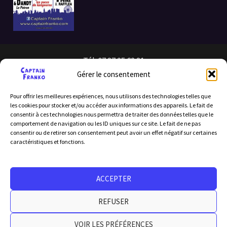
Tél: 07 87 25 62 81
Gérer le consentement
Pour offrir les meilleures expériences, nous utilisons des technologies telles que
les cookies pour stocker et/ou accéder aux informations des appareils. Le fait de
consentir à ces technologies nous permettra de traiter des données telles que le
comportement de navigation ou les ID uniques sur ce site. Le fait de ne pas
consentir ou de retirer son consentement peut avoir un effet négatif sur certaines
caractéristiques et fonctions.
Licence d’entrepreneur de spectacle : PLATESV-D-2024-
ACCEPTER
007217
No. de SIRET: 887 605 954 00015
REFUSER
Copyright © 1989 - 2026 par Captain Franko
VOIR LES PRÉFÉRENCES