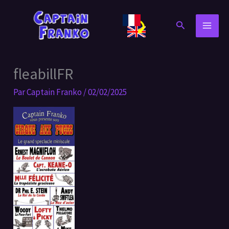
Aller
au
Rechercher
contenu
fleabillFR
Par
Captain Franko
/
02/02/2025