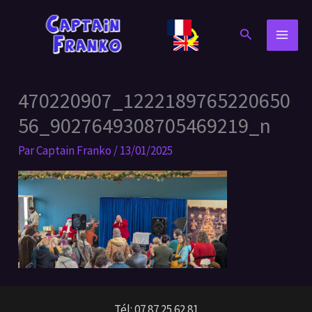
Aller
au
Rechercher
contenu
470220907_1222189765220650
56_9027649308705469219_n
Par
Captain Franko
/
13/01/2025
Tél: 07 87 25 62 81