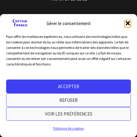
Gérer le consentement
Pour offrir les meilleures expériences, nous utilisons des technologies telles que
les cookies pour stocker et/ou accéder aux informations des appareils. Le fait de
consentir à ces technologies nous permettra de traiter des données telles que le
comportement de navigation ou les ID uniques sur ce site. Le fait de ne pas
consentir ou de retirer son consentement peut avoir un effet négatif sur certaines
Licence d’entrepreneur de spectacle : PLATESV-D-2024-
caractéristiques et fonctions.
007217
No. de SIRET: 887 605 954 00015
ACCEPTER
Copyright © 1989 - 2026 par Captain Franko
REFUSER
Données Personnelles
VOIR LES PRÉFÉRENCES
Politique de cookies