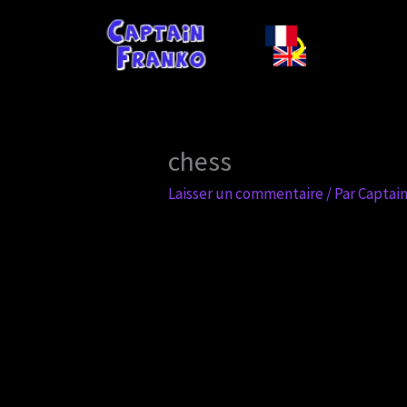
Aller
au
contenu
chess
Laisser un commentaire
/ Par
Captai