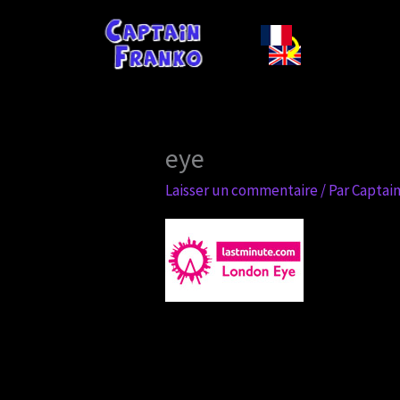
Aller
au
contenu
eye
Laisser un commentaire
/ Par
Captai