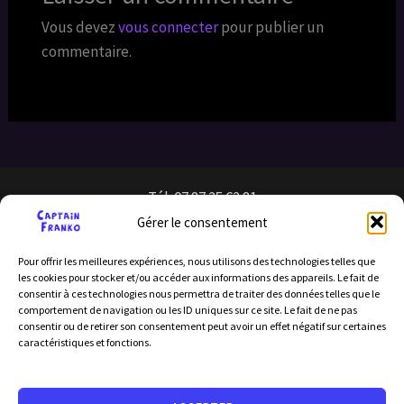
Vous devez
vous connecter
pour publier un
commentaire.
Tél: 07 87 25 62 81
Gérer le consentement
Pour offrir les meilleures expériences, nous utilisons des technologies telles que
les cookies pour stocker et/ou accéder aux informations des appareils. Le fait de
consentir à ces technologies nous permettra de traiter des données telles que le
comportement de navigation ou les ID uniques sur ce site. Le fait de ne pas
consentir ou de retirer son consentement peut avoir un effet négatif sur certaines
caractéristiques et fonctions.
Licence d’entrepreneur de spectacle : PLATESV-D-2024-