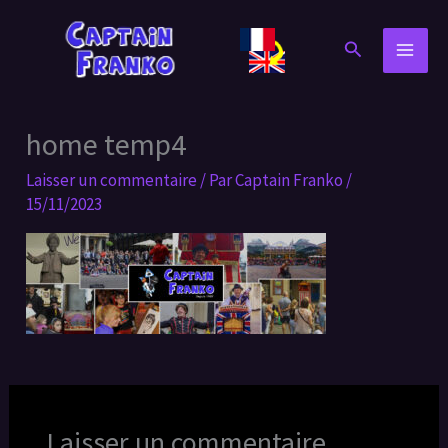
Aller
au
Rechercher
contenu
home temp4
Laisser un commentaire
/ Par
Captain Franko
/
15/11/2023
Laisser un commentaire