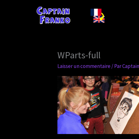
Aller
au
contenu
WParts-full
Laisser un commentaire
/ Par
Captai