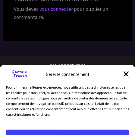
Vous devez
vous connecter
pour publier un
commentaire.
Tél: 07 87 25 62 81
Gérer le consentement
Pour offrir les meilleures expériences, nous utilisons des technologies telles que
les cookies pour stocker et/ou accéder aux informations des appareils. Le fait de
consentir à ces technologies nous permettra de traiter des données telles que le
comportement de navigation ou les ID uniques sur ce site. Le fait de ne pas
consentir ou de retirer son consentement peut avoir un effet négatif sur certaines
caractéristiques et fonctions.
Licence d’entrepreneur de spectacle : PLATESV-D-2024-