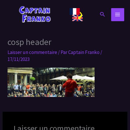
Aller
au
Rechercher
contenu
cosp header
Laisser un commentaire
/ Par
Captain Franko
/
17/11/2023
Laisser un commentaire